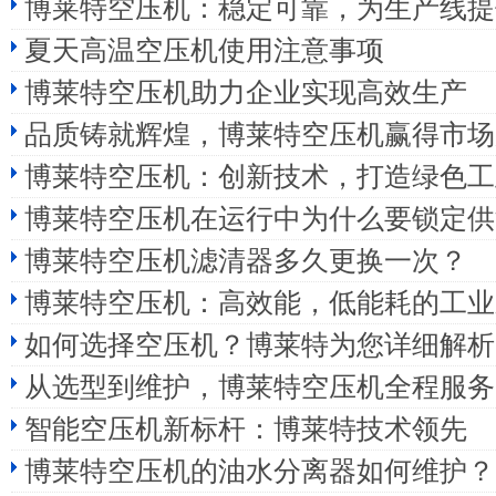
博莱特空压机：稳定可靠，为生产线提
夏天高温空压机使用注意事项
博莱特空压机助力企业实现高效生产
品质铸就辉煌，博莱特空压机赢得市场
博莱特空压机：创新技术，打造绿色工
博莱特空压机在运行中为什么要锁定供
博莱特空压机滤清器多久更换一次？
博莱特空压机：高效能，低能耗的工业
如何选择空压机？博莱特为您详细解析
从选型到维护，博莱特空压机全程服务
智能空压机新标杆：博莱特技术领先
博莱特空压机的油水分离器如何维护？