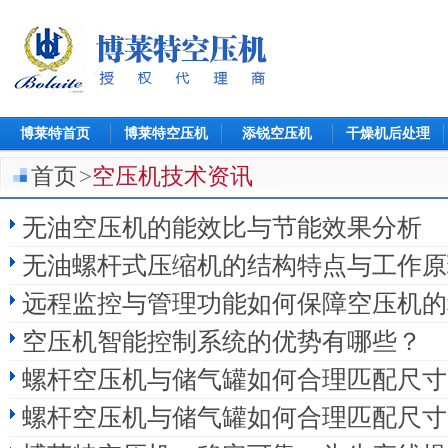
博莱特首页
博莱特空压机
添锐空压机
干燥机后处理
首页
>
空压机技术资讯
无油空压机的能效比与节能效果分析
无油螺杆式压缩机的结构特点与工作原
远程监控与管理功能如何保障空压机的
空压机智能控制系统的优势有哪些？
螺杆空压机与储气罐如何合理匹配尺寸
螺杆空压机与储气罐如何合理匹配尺寸