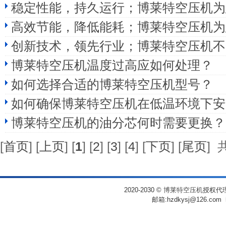
稳定性能，持久运行；博莱特空压机为
高效节能，降低能耗；博莱特空压机为
创新技术，领先行业；博莱特空压机不
博莱特空压机温度过高应如何处理？
如何选择合适的博莱特空压机型号？
如何确保博莱特空压机在低温环境下安
博莱特空压机的油分芯何时需要更换？
[
首页
]
[
上页
]
[
1
]
[
2
]
[
3
]
[
4
]
[
下页
]
[
尾页
]
共
2020-2030
©
博莱特空压机
授权代理
邮箱:hzdkysj@126.co